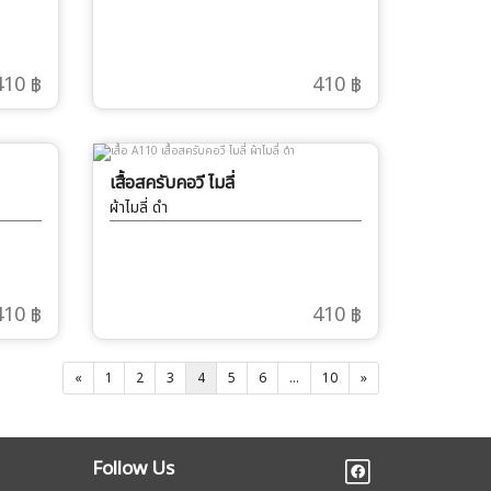
410 ฿
410 ฿
เสื้อสครับคอวี ไมลี่
ผ้าไมลี่ ดำ
410 ฿
410 ฿
«
1
2
3
4
5
6
...
10
»
Follow Us