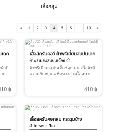
เสื้อคลุม
«
1
2
3
4
5
6
...
10
»
ปนเดก
เสื้อสครับคอวี ผ้าพรีเมี่ยมสแปนเดก
ซ์
ผ้าพรีเมี่ยมสแปนเด็กซ์ ดำ
อผ้ามี
ผ้าพรีเมี่ยมสเปนเด็กซ์จุดเด่น เนืื้อผ้ามี
บาย
ความยืดหยุ่น 4 ทิศทางสวมใส่สบาย
้งตัว
รีดไฟอ่อนๆ เรียบนาน ทั้งวันผ้าทิ้งตัว
โก้ได้
ได้ดีมาก สามารถ ปักชื่อ และ โลโก้ได้
410 ฿
410 ฿
ผ้าไม่ติดขน
เสื้อสครับคอกลม กระดุมข้าง
ผ้าโทเรหนา สีเทา