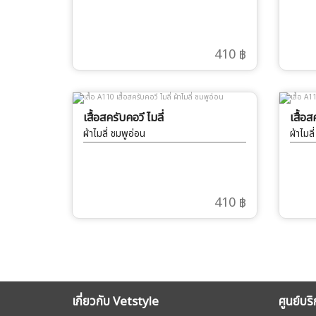
410 ฿
เสื้อสครับคอวี ไมลี่
เสื้อส
ผ้าไมลี่ ชมพูอ่อน
ผ้าไมล
410 ฿
เกี่ยวกับ Vetstyle
ศูนย์บร