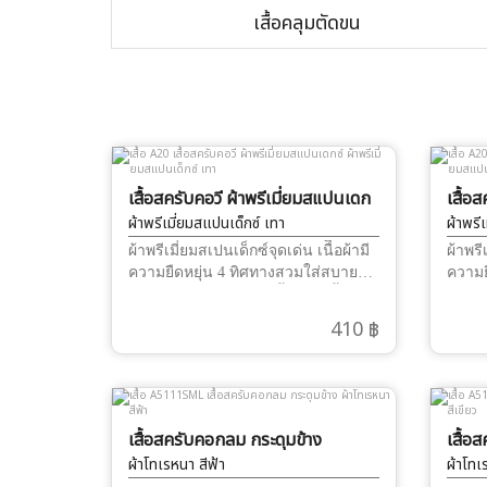
เสื้อคลุมตัดขน
เสื้อสครับคอวี ผ้าพรีเมี่ยมสแปนเดก
เสื้อ
ซ์
ผ้าพรีเมี่ยมสแปนเด็กซ์ เทา
ซ์
ผ้าพรี
ผ้าพรีเมี่ยมสเปนเด็กซ์จุดเด่น เนืื้อผ้ามี
ผ้าพรี
ความยืดหยุ่น 4 ทิศทางสวมใส่สบาย
ความย
รีดไฟอ่อนๆ เรียบนาน ทั้งวันผ้าทิ้งตัว
รีดไฟอ
ได้ดีมาก สามารถ ปักชื่อ และ โลโก้ได้
ได้ดี
410 ฿
ผ้าไม่ติดขน
ผ้าไม
เสื้อสครับคอกลม กระดุมข้าง
เสื้อ
ผ้าโทเรหนา สีฟ้า
ผ้าโทเ