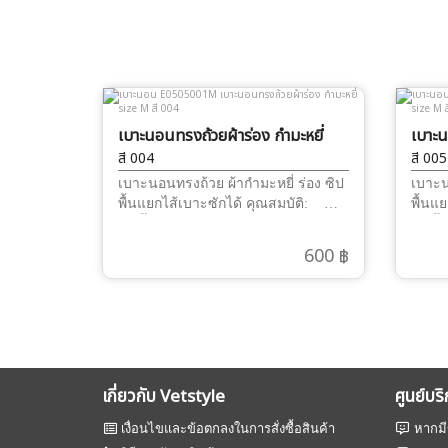
เบาะนอนทรงถ้วยผ้าร่อง กำมะหยี่
เบาะน
size M
สี 004
size
สี 005
เบาะนอนทรงถ้วย ผ้ากำมะหยี่ ร่อง ซิป
เบาะน
พื้นแยกไส้เบาะซักได้ คุณสมบัติ:
พื้นแ
1.เนื้อผ้ากำมะหยี่ร่อง โทนสี ทำความ
1.เนื
สะอาดง่าย บุด้านใน ด้วยผ้ากำ
สะอา
600 ฿
มะหยี่นุ่มๆ เหมาะสำหรับสัตว์เลี้ยง
มะหยี่
ทำให้ความรู้สึกนุ่มนิ่ม น่านอน
ทำให้
ใยสังเคราะห์ เกรด A แม้ลงถังซัก ก็ไม่
ใยสังเ
ยุบ และ จับตัวเป็นก้อน ไม่เสียรูปทรง
ยุบ แล
ฐานเบาะนอน มีซิปรูด ถอดซิป เบาะ
ฐานเบ
เพื่อแยกชิ้นส่วนเบาะ และไส้ในการ
เพื่อ
ถอดซัก ถนอม ใยสังเคราะห์ และ
ถอดซัก ถนอม ใยสังเคราะ
เกี่ยวกับ Vetstyle
ศูนย์บร
ง่ายต่อการทำความสะอาด 3.ฐาน
ง่าย
รองเบาะ หนาและทนทาน ให้การ
รองเ
เงื่อนไขและข้อตกลงในการสั่งซื้อสินค้า
หากมี
รองรับที่แข็งแรง ไม่ยุบตัวง่าย
รองรั