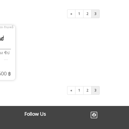
«
1
2
3
ี่
อง ซิป
ิ:
ำความ
ากำ
600 ฿
ยง
นอน
 ก็ไม่
«
1
2
3
ูปทรง
เบาะ
การ
Follow Us
ฐาน
ร