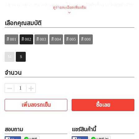
4.ฐานรองเบาะ หนาและทนทาน ให้การรองรับที่แข็งแรง ไม่ยุบตัวง่าย
ดูรายละเอียดเพิ่มเติม
5.แผ่นรองด้านล่างทำจากผ้า 600D oxford ป้องกันการลื่นไถลและ
เคลื่อนที่ไปรอบ ๆ พื้น
เลือกคุณสมบัติ
มี 2 สี ชมพู และ ครีม
สี 001
สี 002
สี 003
สี 004
สี 005
สี 006
ขนาดสินค้า
M
S
size S
50*50*20 cm
*สำหรับน้องแมวโต-น้องหมา รับน้ำหนักมากสุด 1-10 Kg. น้ำหนัก
จำนวน
สินค้า 600 g.
2.size M
60*60*25 cm
*สำหรับน้องแมวโต-น้องหมา รับน้ำหนักมากสุด 10-15Kg. น้ำหนัก
เพิ่มลงรถเข็น
ซื้อเลย
สินค้า 1 kg
สอบถาม
แชร์สินค้านี้