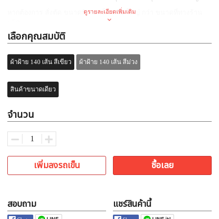
ดูรายละเอียดเพิ่มเติม
หากต้องการ สั่งตัด ขนาดพิเศษ เล็ก หรือ ใหญ่ กว่า ขนาดที่ทางร้าน
ผลิต
เลือกคุณสมบัติ
สามารถสั่งตัดเพิ่มเติมได้ แจ้งขนาด ผืนผ้า และ ช่องหน้าต่างที่
ต้องการ ขั้นต่ำ 3 ผืน ต่อขนาด
ผ้าฝ้าย 140 เส้น สีเขียว
ผ้าฝ้าย 140 เส้น สีม่วง
ระยะเวลาในการสั่งตัด 7-20 วัน ทั้งนี้ ขึ้นกับ คิวผลิต ณ ขณะนั้น
สินค้าขนาดเดียว
สอบถามเพิ่มเติม 087 643 6130 Sale เปิ้ล
จำนวน
เพิ่มลงรถเข็น
ซื้อเลย
สอบถาม
แชร์สินค้านี้