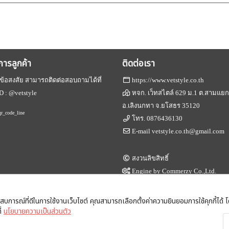
ิการลูกค้า
ติดต่อเรา
ข้อสงสัย สามารถติดต่อสอบถามได้ที่
https://www.vetstyle.co.th
D :
@vetstyle
หจก. เว็ทสไตล์ 629 ม.1 ต.สามแย
อ.เลิงนกทา จ.ยโสธร 35120
โทร.
0876436130
E-mail
vetstyle.co.th@gmail.com
สงวนลิขสิทธิ์
Engine by
Commerzy Co.,Ltd.
v1.20.0.02.20
ะสบการณ์ที่ดีในการใช้งานเว็บไซต์ คุณสามารถเลือกตั้งค่าความยินยอมการใช้คุกกี้ได้ โด
ี่
นโยบายความเป็นส่วนตัว