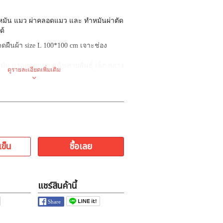
มัน แมว ผ่าคลอดแมว และ ทำหมันผ่าตัด
ด้
าดผืนผ้า size L 100*100 cm เจาะช่อง
ัน ผ่าคลอดแมว สุนัขสายพันธุ์ เล็ก กลาง
ดูรายละเอียดเพิ่มเติม
าดผืน 40*40 cm เจาะช่องวงกลม ศก 5 cm
เพศผู้ / ผ่าตัดตา/ ผ่าตัด พื้นที่แผล
เข็น
ซื้อเลย
ด ขนาดพิเศษ เล็ก หรือ ใหญ่ กว่า ขนาด
เติมได้ แจ้งขนาด ผืนผ้า และ ช่องหน้าต่าง
แชร์สินค้านี้
 3 ผืน ต่อขนาด
ัด 7-20 วัน ทั้งนี้ ขึ้นกับ คิวผลิต ณ ขณะ