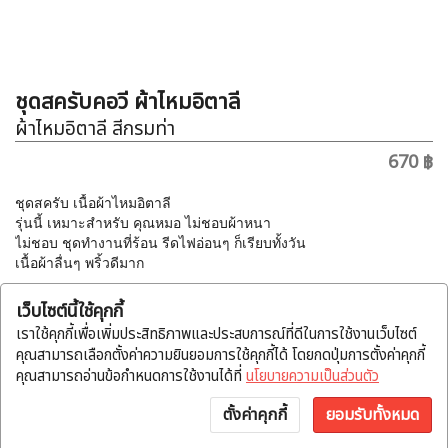
ชุดสครับคอวี ผ้าไหมอิตาลี
ผ้าไหมอิตาลี สีกรมท่า
670 ฿
ชุดสครับ เนื้อผ้าไหมอิตาลี
รุ่นนี้ เหมาะสำหรับ คุณหมอ ไม่ชอบผ้าหนา
ไม่ชอบ ชุดทำงานที่ร้อน รีดไฟอ่อนๆ ก็เรียบทั้งวัน
เนื้อผ้าลื่นๆ พริ้วดีมาก
การวัดขนาด ชุด
เว็บไซต์นี้ใช้คุกกี้
เสื้อ แนะนำให้วัด รอบอกจริง และ เผื่อหลวม 4-6 นิ้ว ขึ้นกับสรีระ ผู้
เราใช้คุกกี้เพื่อเพิ่มประสิทธิภาพและประสบการณ์ที่ดีในการใช้งานเว็บไซต์
สวมใส่
คุณสามารถเลือกตั้งค่าความยินยอมการใช้คุกกี้ได้ โดยกดปุ่มการตั้งค่าคุกกี้
คุณสามารถอ่านข้อกำหนดการใช้งานได้ที่
นโยบายความเป็นส่วนตัว
กางเกง เอวยืด พร้อมสายผูก แนะนำให้วัด สะโพก เผื่อหลวม 4-6 นิ้ว
ขึ้นกับสรีระ ผู้สวมใส่
ตั้งค่าคุกกี้
ยอมรับทั้งหมด
หน้าแรก
หมวดสินค้า
แจ้งโอน
บัญชี
พูดคุย
เลือกคุณสมบัติ